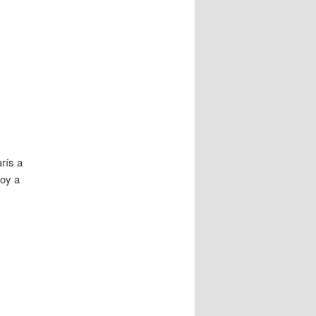
arís a
voy a