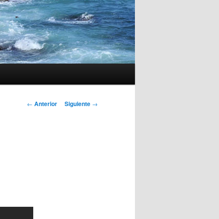
Navegación
←
Anterior
Siguiente
→
de
entradas