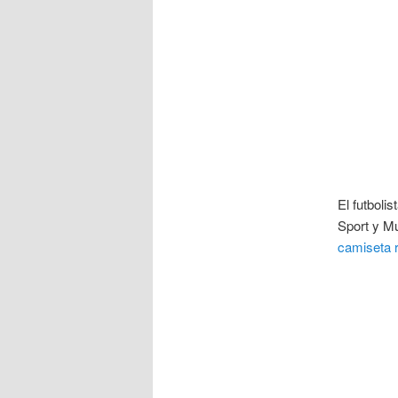
El futboli
Sport y Mu
camiseta 