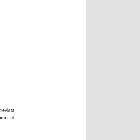
trevista
omo “el