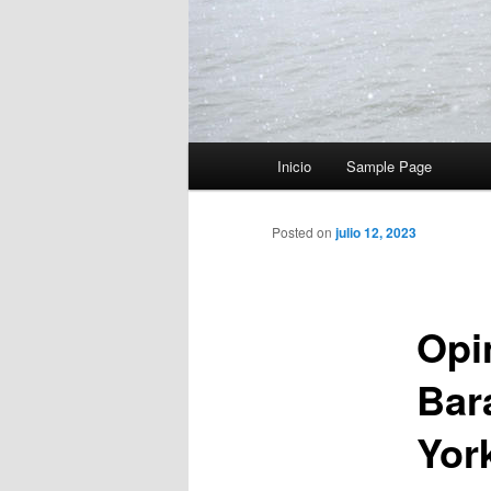
Menú
Inicio
Sample Page
principal
Posted on
julio 12, 2023
Opi
Bar
Yor