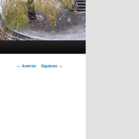
Navegación
←
Anterior
Siguiente
→
de
entradas