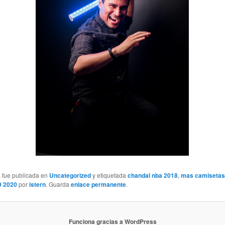
a fue publicada en
Uncategorized
y etiquetada
chandal nba 2018
,
mas camisetas
9 2020
por
istern
. Guarda
enlace permanente
.
Funciona gracias a WordPress