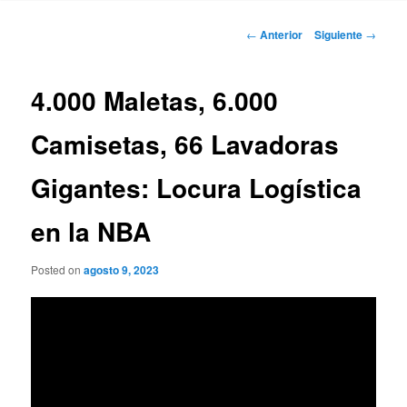
Navegación
←
Anterior
Siguiente
→
de
entradas
4.000 Maletas, 6.000
Camisetas, 66 Lavadoras
Gigantes: Locura Logística
en la NBA
Posted on
agosto 9, 2023