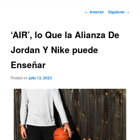
Navegación
←
Anterior
Siguiente
→
de
entradas
‘AIR’, lo Que la Alianza De
Jordan Y Nike puede
Enseñar
Posted on
julio 12, 2023