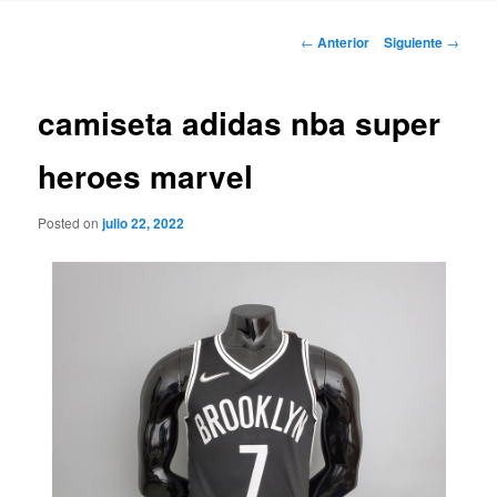
Navegación
←
Anterior
Siguiente
→
de
entradas
camiseta adidas nba super
heroes marvel
Posted on
julio 22, 2022