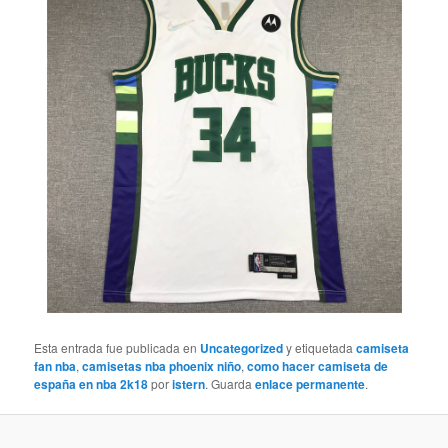
Esta entrada fue publicada en
Uncategorized
y etiquetada
camiseta
fan nba
,
camisetas nba phoenix niño
,
como hacer camiseta de
españa en nba 2k18
por
istern
. Guarda
enlace permanente
.