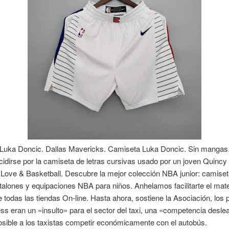
Luka Doncic. Dallas Mavericks. Camiseta Luka Doncic. Sin mangas.
ecidirse por la camiseta de letras cursivas usado por un joven Quinc
a Love & Basketball. Descubre la mejor colección NBA junior: camis
talones y equipaciones NBA para niños. Anhelamos facilitarte el mat
e todas las tiendas On-line. Hasta ahora, sostiene la Asociación, los 
s eran un «insulto» para el sector del taxi, una «competencia desle
sible a los taxistas competir económicamente con el autobús.