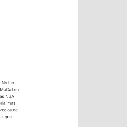
 No fue
y McCall en
etas NBA
erial mas
precios del
al» que