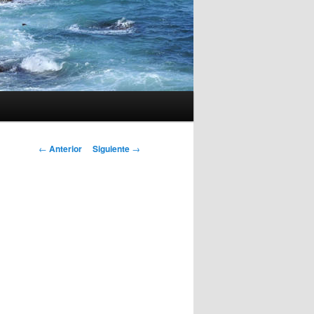
Navegación
←
Anterior
Siguiente
→
de
entradas