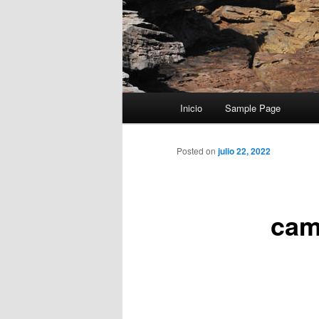
Menú
Inicio
Sample Page
principal
Posted on
julio 22, 2022
cam