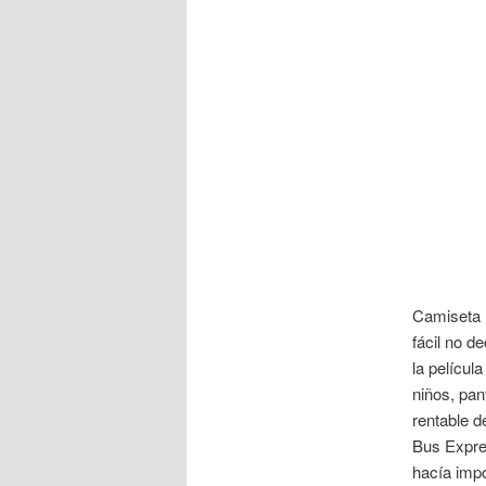
Camiseta 
fácil no d
la películ
niños, pan
rentable d
Bus Expres
hacía impo