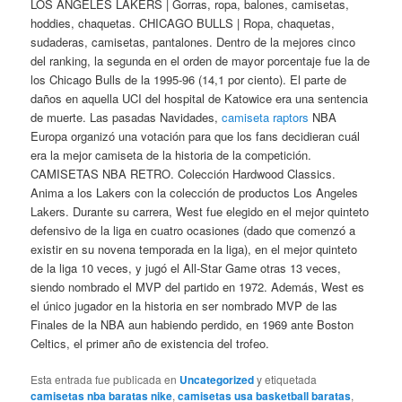
LOS ANGELES LAKERS | Gorras, ropa, balones, camisetas,
hoddies, chaquetas. CHICAGO BULLS | Ropa, chaquetas,
sudaderas, camisetas, pantalones. Dentro de la mejores cinco
del ranking, la segunda en el orden de mayor porcentaje fue la de
los Chicago Bulls de la 1995-96 (14,1 por ciento). El parte de
daños en aquella UCI del hospital de Katowice era una sentencia
de muerte. Las pasadas Navidades,
camiseta raptors
NBA
Europa organizó una votación para que los fans decidieran cuál
era la mejor camiseta de la historia de la competición.
CAMISETAS NBA RETRO. Colección Hardwood Classics.
Anima a los Lakers con la colección de productos Los Angeles
Lakers. Durante su carrera, West fue elegido en el mejor quinteto
defensivo de la liga en cuatro ocasiones (dado que comenzó a
existir en su novena temporada en la liga), en el mejor quinteto
de la liga 10 veces, y jugó el All-Star Game otras 13 veces,
siendo nombrado el MVP del partido en 1972. Además, West es
el único jugador en la historia en ser nombrado MVP de las
Finales de la NBA aun habiendo perdido, en 1969 ante Boston
Celtics, el primer año de existencia del trofeo.
Esta entrada fue publicada en
Uncategorized
y etiquetada
camisetas nba baratas nike
,
camisetas usa basketball baratas
,