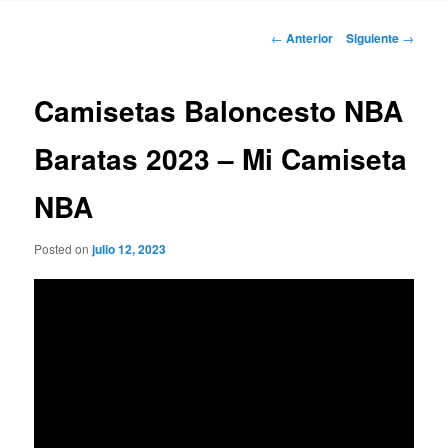
Navegación
←
Anterior
Siguiente
→
de
entradas
Camisetas Baloncesto NBA
Baratas 2023 – Mi Camiseta
NBA
Posted on
julio 12, 2023