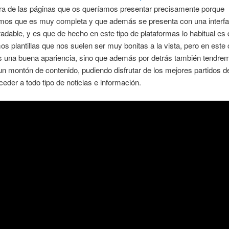
tra de las páginas que os queríamos presentar precisamente porque
mos que es muy completa y que además se presenta con una interf
radable, y es que de hecho en este tipo de plataformas lo habitual es
s plantillas que nos suelen ser muy bonitas a la vista, pero en este
s una buena apariencia, sino que además por detrás también tendre
n montón de contenido, pudiendo disfrutar de los mejores partidos d
ceder a todo tipo de noticias e información.