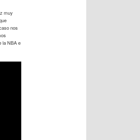
az muy
 que
 caso nos
mos
e la NBA e