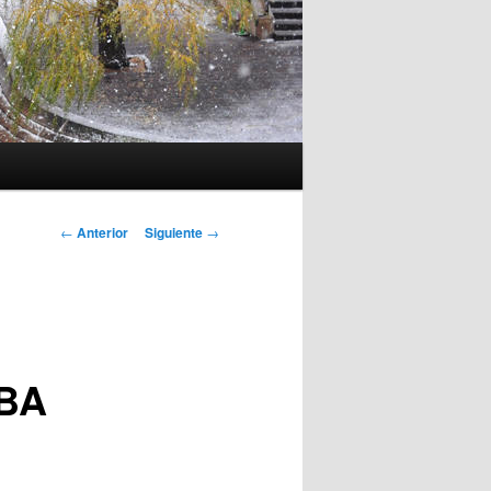
Navegación
←
Anterior
Siguiente
→
de
entradas
NBA