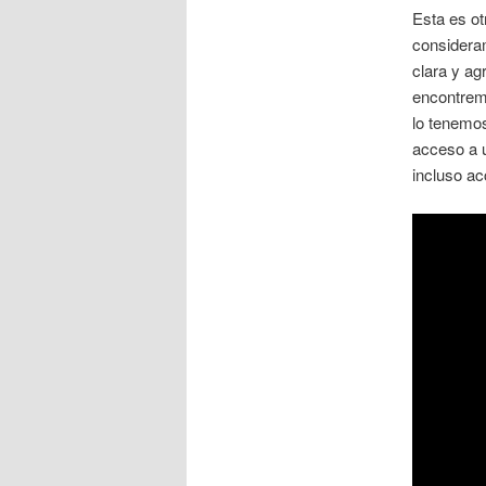
Esta es o
considera
clara y ag
encontremo
lo tenemo
acceso a u
incluso ac