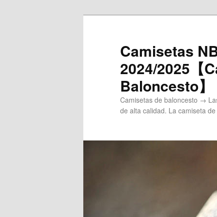
Ir
al
contenido
Camisetas NB
principal
2024/2025【Ca
Baloncesto】
Camisetas de baloncesto → Las
de alta calidad. La camiseta de