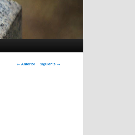
Navegación
←
Anterior
Siguiente
→
de
entradas