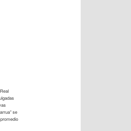
 Real
pulgadas
yas
harrua” se
promedio