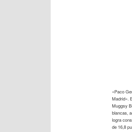
«Paco Gent
Madrid». E
Muggsy Bo
blancas, a
logra cons
de 16,8 pu