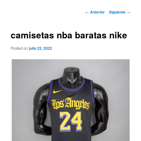
Navegación
←
Anterior
Siguiente
→
de
entradas
camisetas nba baratas nike
Posted on
julio 22, 2022