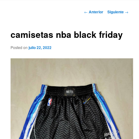
Navegación
←
Anterior
Siguiente
→
de
entradas
camisetas nba black friday
Posted on
julio 22, 2022