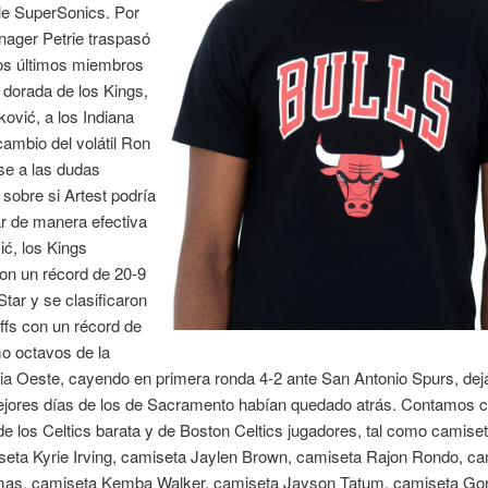
le SuperSonics. Por
ánager Petrie traspasó
los últimos miembros
 dorada de los Kings,
ković, a los Indiana
ambio del volátil Ron
se a las dudas
 sobre si Artest podría
r de manera efectiva
ić, los Kings
on un récord de 20-9
-Star y se clasificaron
ffs con un récord de
o octavos de la
ia Oeste, cayendo en primera ronda 4-2 ante San Antonio Spurs, dej
ejores días de los de Sacramento habían quedado atrás. Contamos 
e los Celtics barata y de Boston Celtics jugadores, tal como camiset
seta Kyrie Irving, camiseta Jaylen Brown, camiseta Rajon Rondo, c
mas, camiseta Kemba Walker, camiseta Jayson Tatum, camiseta Go