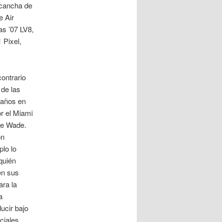
 cancha de
e Air
s ’07 LV8,
 Pixel,
ontrario
 de las
 años en
or el Miami
ne Wade.
on
lo lo
quién
en sus
ara la
a
ucir bajo
ciales.