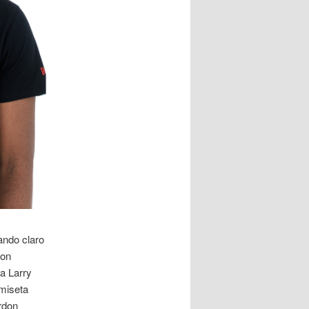
ando claro
con
a Larry
amiseta
rdon