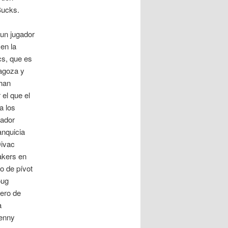
Bucks.
 un jugador
 en la
cs, que es
ragoza y
han
 el que el
a los
gador
anquicia
Divac
Lakers en
o de pívot
oug
rero de
a
Kenny