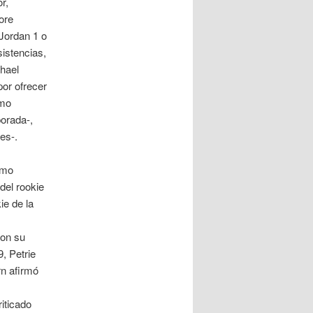
r,
ore
Jordan 1 o
istencias,
chael
por ofrecer
omo
orada-,
es-.
imo
del rookie
e de la
ron su
, Petrie
rn afirmó
iticado