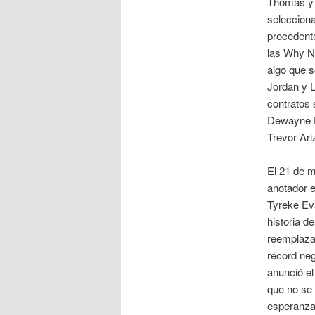
Thomas y 
selecciona
procedent
las Why No
algo que s
Jordan y L
contratos
Dewayne D
Trevor Ari
El 21 de 
anotador e
Tyreke Ev
historia 
reemplaza
récord neg
anunció el
que no se 
esperanzas