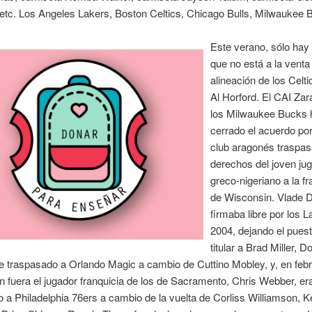
etc. Los Angeles Lakers, Boston Celtics, Chicago Bulls, Milwaukee 
Este verano, sólo hay
que no está a la venta
alineación de los Celti
Al Horford. El CAI Za
los Milwaukee Bucks 
cerrado el acuerdo por
club aragonés traspas
derechos del joven ju
greco-nigeriano a la fr
de Wisconsin. Vlade 
firmaba libre por los 
2004, dejando el puest
titular a Brad Miller, D
ue traspasado a Orlando Magic a cambio de Cuttino Mobley, y, en feb
n fuera el jugador franquicia de los de Sacramento, Chris Webber, er
 a Philadelphia 76ers a cambio de la vuelta de Corliss Williamson, 