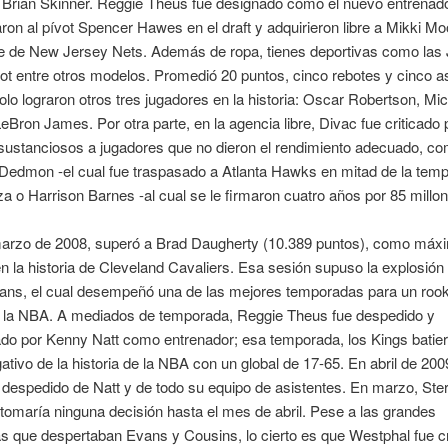
Brian Skinner. Reggie Theus fue designado como el nuevo entrenado
ron al pívot Spencer Hawes en el draft y adquirieron libre a Mikki Mo
e de New Jersey Nets. Además de ropa, tienes deportivas como las 
t entre otros modelos. Promedió 20 puntos, cinco rebotes y cinco as
olo lograron otros tres jugadores en la historia: Oscar Robertson, Mi
eBron James. Por otra parte, en la agencia libre, Divac fue criticado 
 sustanciosos a jugadores que no dieron el rendimiento adecuado, c
edmon -el cual fue traspasado a Atlanta Hawks en mitad de la temp
za o Harrison Barnes -al cual se le firmaron cuatro años por 85 millon
marzo de 2008, superó a Brad Daugherty (10.389 puntos), como máx
n la historia de Cleveland Cavaliers. Esa sesión supuso la explosión 
ans, el cual desempeñó una de las mejores temporadas para un rooki
de la NBA. A mediados de temporada, Reggie Theus fue despedido y
do por Kenny Natt como entrenador; esa temporada, los Kings batie
ativo de la historia de la NBA con un global de 17-65. En abril de 2009
 despedido de Natt y de todo su equipo de asistentes. En marzo, Ste
tomaría ninguna decisión hasta el mes de abril. Pese a las grandes
 que despertaban Evans y Cousins, lo cierto es que Westphal fue cr