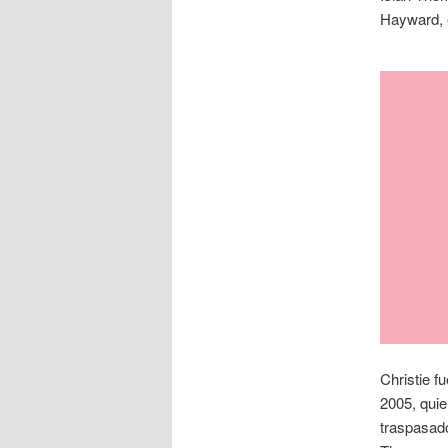
Hayward, 
Christie f
2005, quie
traspasado