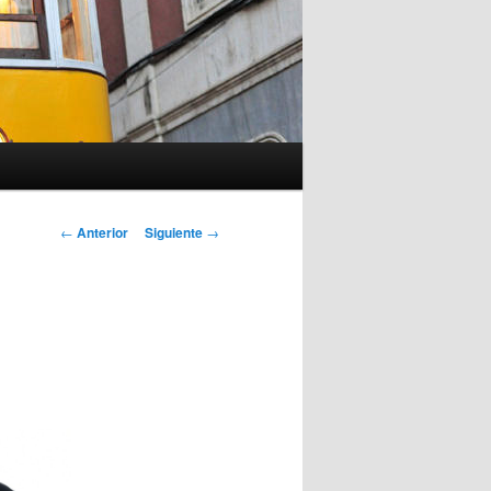
Navegación
←
Anterior
Siguiente
→
de
entradas