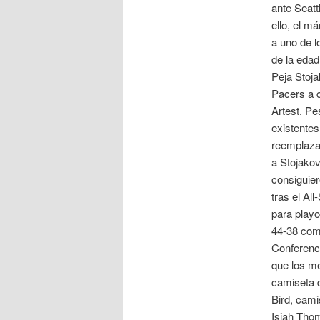
ante Seatt
ello, el m
a uno de 
de la edad
Peja Stoja
Pacers a c
Artest. Pe
existentes
reemplaza
a Stojakov
consiguier
tras el All
para playo
44-38 com
Conferenc
que los m
camiseta d
Bird, cami
Isiah Tho