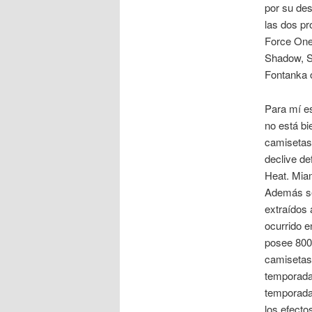
por su de
las dos pr
Force One 
Shadow, S
Fontanka o 
Para mí es
no está bi
camisetas
declive de
Heat. Miam
Además se
extraídos 
ocurrido e
posee 800 
camisetas 
temporada
temporada
los efecto