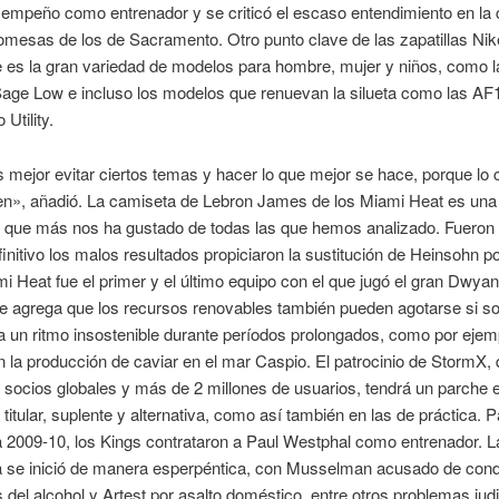
sempeño como entrenador y se criticó el escaso entendimiento en la
omesas de los de Sacramento. Otro punto clave de las zapatillas Nik
es la gran variedad de modelos para hombre, mujer y niños, como la
age Low e incluso los modelos que renuevan la silueta como las AF1
Utility.
 mejor evitar ciertos temas y hacer lo que mejor se hace, porque lo c
en», añadió. La camiseta de Lebron James de los Miami Heat es una
 que más nos ha gustado de todas las que hemos analizado. Fueron
finitivo los malos resultados propiciaron la sustitución de Heinsohn p
i Heat fue el primer y el último equipo con el que jugó el gran Dwya
 agrega que los recursos renovables también pueden agotarse si s
a un ritmo insostenible durante períodos prolongados, como por ejemp
n la producción de caviar en el mar Caspio. El patrocinio de StormX, 
socios globales y más de 2 millones de usuarios, tendrá un parche 
titular, suplente y alternativa, como así también en las de práctica. P
 2009-10, los Kings contrataron a Paul Westphal como entrenador. L
 se inició de manera esperpéntica, con Musselman acusado de cond
s del alcohol y Artest por asalto doméstico, entre otros problemas judi