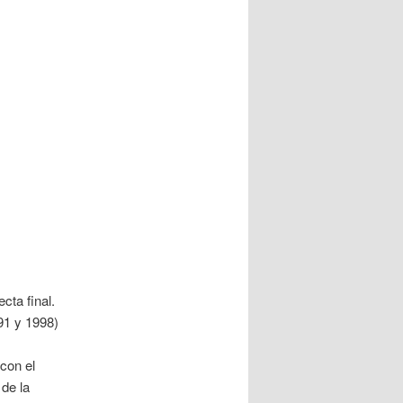
cta final.
91 y 1998)
s
 con el
de la