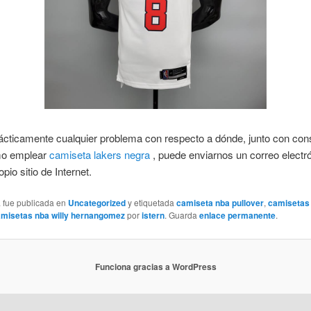
rácticamente cualquier problema con respecto a dónde, junto con con
mo emplear
camiseta lakers negra
, puede enviarnos un correo electr
pio sitio de Internet.
a fue publicada en
Uncategorized
y etiquetada
camiseta nba pullover
,
camisetas
misetas nba willy hernangomez
por
istern
. Guarda
enlace permanente
.
Funciona gracias a WordPress