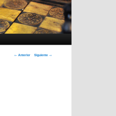
Navegación
←
Anterior
Siguiente
→
de
entradas