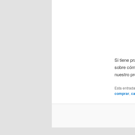
Si tiene p
sobre có
nuestro pro
Esta entrad
comprar
,
ca