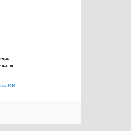
sejos
ónico en
 nba 2019