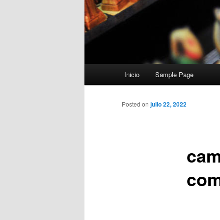
Menú
Inicio
Sample Page
principal
Posted on
julio 22, 2022
cam
com