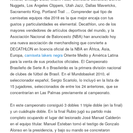
Nuggets, Los Angeles Clippers, Utah Jazz, Dallas Mavericks,
Sacramento King, Portland Trail … Comprender qué tipo de
camisetas equipos nba 2018 es la que mejor encaja con tus
gustos y particularidades es elemental. Decathlon, uno de los
mayores vendedores de artículos deportivos del mundo, y la
Asociación Nacional de Baloncesto (NBA) han anunciado hoy
una nueva asociación de merchandising que convierte a
DECATHLON en licencia oficial de la NBA en África, Asia,
Europa,
camiseta lakers negra
Oriente Medio y América Latina
para la venta de sus productos oficiales. El Campeonato
Brasileño de Serie A o Brasileirão es la primera división nacional
de clubes de fútbol de Brasil. En el Mundobasket 2010, el
seleccionador español, Sergio Scariolo, lo incluyó en la lista de
15 jugadores, seleccionados de entre los 24 anteriores, que se
concentrarían en Las Palmas previamente al campeonato.
En este campeonato consiguió 3 dobles 1 triple doble (en la final)
y un cuádruple doble. En la final Rubio jugó su partido más
completo ocupando el lugar del lesionado José Manuel Calderón
en el equipo titular. Manuel Esteban tomó el testigo de Gonzalo
Alonso en la presidencia, y bajo su mando se concretaron