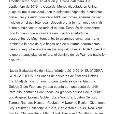
amortiguación Zoom en el talón y la zona delantera. En
septiembre de 2019, la Copa del Mundo disputada en China
cuajó su mejor actuación con la selección española, alzándose
con el Oro y siendo nombrado MVP del torneo, además de ser
incluido en el quinteto ideal. Descubre una forma nueva de vivir
el mejor baloncesto de todo el mundo. Después de describirte
todo lo bueno que encontrarás en nuestro apartado de
descuentos de Muyinteresante, te queremos echar una mano
también a la hora de que hagas uso de nuestras herramientas
para conseguir beneficios en tus adquisiciones en NBA Store. En
lo que a franquicias se refiere, el dominio de los Warriors nadie lo
discute.
Nueva Sudadera Golden State Warriors 2019 2019. SUDADERA
CON CAPUCHA. Las casas de apuestas de Estados Unidos
(FanDuel) dan como favorito para quedarse con el triunfo a
Golden State Warriors, ya que cuenta con una cuota de -245.
Para ello, contamos con todos los grandes equipos de la NBA:
Los Angeles Lakers, Golden State Warriors, Boston Celtics,
Toronto Raptors, Houston Rockets, Milwaukee Bucks, Oklahoma
City Thunder, Philadelphia 76ers, San Antonio Spurs, New York
Knicks, Chicago Bulls, Miami Heat, Cleveland Cavaliers, Denver