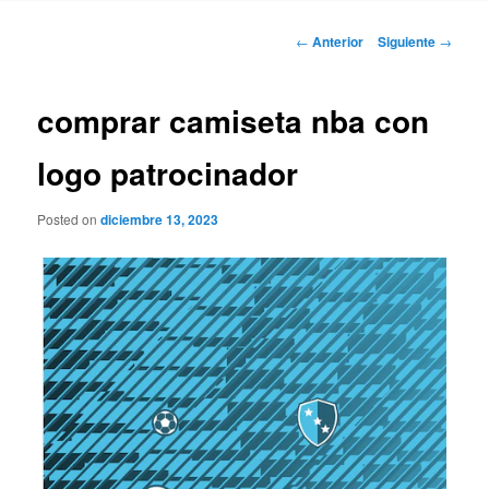
Navegación
←
Anterior
Siguiente
→
de
entradas
comprar camiseta nba con
logo patrocinador
Posted on
diciembre 13, 2023