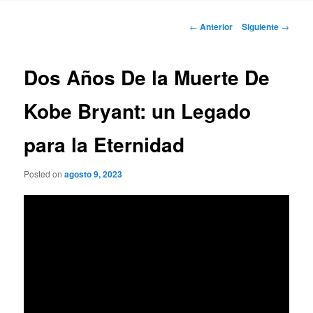
Navegación
←
Anterior
Siguiente
→
de
entradas
Dos Años De la Muerte De
Kobe Bryant: un Legado
para la Eternidad
Posted on
agosto 9, 2023