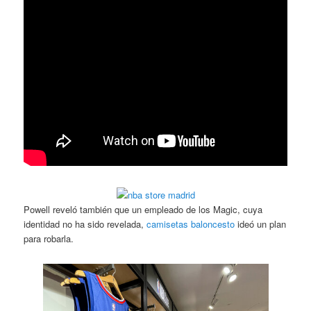
Powell reveló también que un empleado de los Magic, cuya
identidad no ha sido revelada,
camisetas baloncesto
ideó un plan
para robarla.