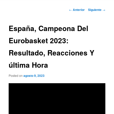
Navegación
←
Anterior
Siguiente
→
de
entradas
España, Campeona Del
Eurobasket 2023:
Resultado, Reacciones Y
última Hora
Posted on
agosto 9, 2023