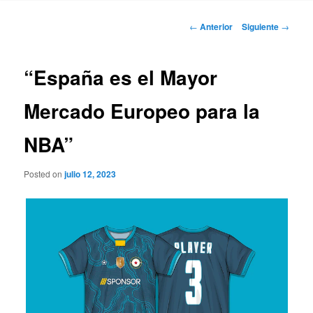
Navegación
←
Anterior
Siguiente
→
de
entradas
“España es el Mayor
Mercado Europeo para la
NBA”
Posted on
julio 12, 2023