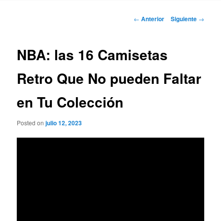
Navegación
←
Anterior
Siguiente
→
de
entradas
NBA: las 16 Camisetas
Retro Que No pueden Faltar
en Tu Colección
Posted on
julio 12, 2023