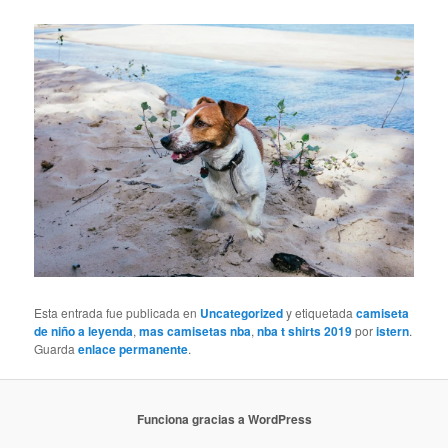
Esta entrada fue publicada en
Uncategorized
y etiquetada
camiseta
de niño a leyenda
,
mas camisetas nba
,
nba t shirts 2019
por
istern
.
Guarda
enlace permanente
.
Funciona gracias a WordPress