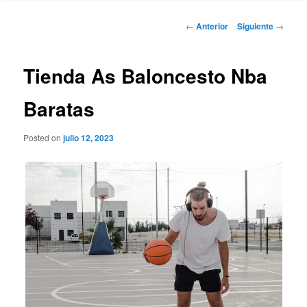
Navegación
←
Anterior
Siguiente
→
de
entradas
Tienda As Baloncesto Nba
Baratas
Posted on
julio 12, 2023