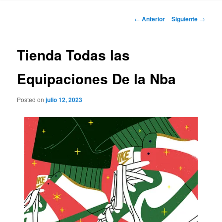
Navegación
←
Anterior
Siguiente
→
de
entradas
Tienda Todas las
Equipaciones De la Nba
Posted on
julio 12, 2023