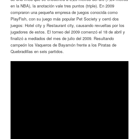
en la NBA), la anotación vale tres puntos (triple). En 2009
compraron una pequeña empresa de juegos conocida como
PlayFish, con su juego más popular Pet Society y cerró dos
juegos: Hotel city y Restaurant city, causando revueltas por los
jugadores de estos. El torneo del 2009 comenzó el 18 de abril y
finalizó a mediados del mes de julio del 2009. Resultando
campeón los Vaqueros de Bayamón frente a los Piratas de
Quebradillas en seis partidos.