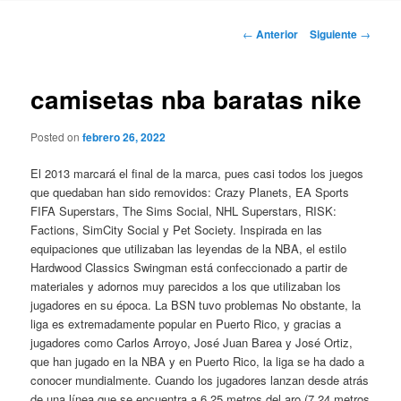
Navegación
←
Anterior
Siguiente
→
de
entradas
camisetas nba baratas nike
Posted on
febrero 26, 2022
El 2013 marcará el final de la marca, pues casi todos los juegos
que quedaban han sido removidos: Crazy Planets, EA Sports
FIFA Superstars, The Sims Social, NHL Superstars, RISK:
Factions, SimCity Social y Pet Society. Inspirada en las
equipaciones que utilizaban las leyendas de la NBA, el estilo
Hardwood Classics Swingman está confeccionado a partir de
materiales y adornos muy parecidos a los que utilizaban los
jugadores en su época. La BSN tuvo problemas No obstante, la
liga es extremadamente popular en Puerto Rico, y gracias a
jugadores como Carlos Arroyo, José Juan Barea y José Ortiz,
que han jugado en la NBA y en Puerto Rico, la liga se ha dado a
conocer mundialmente. Cuando los jugadores lanzan desde atrás
de una línea que se encuentra a 6,25 metros del aro (7,24 metros