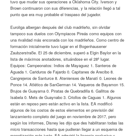
tuvo que mudar sus operaciones a Oklahoma City. Iverson y
Brown continuaron con sus diferencias, y la relación llegó a tal
punto que era muy probable el traspaso del jugador.
Euroliga albergan después del club madrileño, sin olvidar
tampoco sus duelos con Olympiacos Pireás como equipos con
una rivalidad más enconada con los madrileños. Como centro de
formación inicialmente tuvo lugar en el Bogenhausener
Zaubzerstraße. El 25 de diciembre, superó a Elgin Baylor en la
lista de máximos anotadores, situándose en el 28º lugar.
Equipos: Campeonatos: Indios de Mayaguez 1. Santeros de
Aguada 1. Cariduros de Fajardo 0. Capitanes de Arecibo 8.
Cangrejeros de Santurce 8. Atenienses de Manatí 0. Leones de
Ponce 14. Atlético de SanGerman 14. Vaqueros de Bayamon 15.
Brujos de Guayama 0. Piratas de Quebradilla 6. Gallitos de
Isabela 0. Mets de Guaynabo 3. Criollos de Caguas 1. Algunos
están en reposo pero están activo en la lista. EA modificó
algunos de los costos de estos elementos en previsión del
lanzamiento completo del juego en noviembre de 2017, pero
según los informes, Disney les dijo que des habilitaran todas las
micro transacciones hasta que pudieran llegar a un esquema de
monetización más justo. EA adquirió la licencia exclusiva y