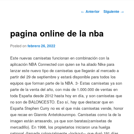
Navegación
←
Anterior
Siguiente
→
de
entradas
pagina online de la nba
Posted on
febrero 26, 2022
Este nuevas camisetas funcionan en combinación con la
aplicación NBA Connected con quien se ha aliado Nike para
lanzar este nuevo tipo de camisetas que llegarán al mercado a
partir del 29 de septiembre y estará disponible para todos los
equipos que forman parte de la NBA. 3- Estas camisetas ya son
parte de la venta del año, con más de 1.000.000 de ventas en
toda España desde 2012 hasta hoy en día, y son camisetas que
no son de BALONCESTO. Eso sí, hay que destacar que en
España Stephen Curry no es el que más camisetas vende, honor
que recae en Giannis Antetokounmpo. Camisetas como la de la
imagen están arrasando, ya que son baratas(camisetas de
mercadillo). En 1998, los propietarios iniciaron una huelga
patronal -llamada coloquialmente «lockout»- que duró 191 días,