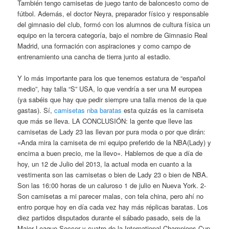
También tengo camisetas de juego tanto de baloncesto como de
fútbol. Además, el doctor Neyra, preparador físico y responsable
del gimnasio del club, formó con los alumnos de cultura física un
equipo en la tercera categoría, bajo el nombre de Gimnasio Real
Madrid, una formación con aspiraciones y como campo de
entrenamiento una cancha de tierra junto al estadio.
Y lo más importante para los que tenemos estatura de “español
medio”, hay talla “S” USA, lo que vendría a ser una M europea
(ya sabéis que hay que pedir siempre una talla menos de la que
gastas). Sí,
camisetas nba baratas
esta quizás es la camiseta
que más se lleva. LA CONCLUSIÓN: la gente que lleve las
camisetas de Lady 23 las llevan por pura moda o por que dirán:
«Anda mira la camiseta de mi equipo preferido de la NBA(Lady) y
encima a buen precio, me la llevo». Hablemos de que a día de
hoy, un 12 de Julio del 2013, la actual moda en cuanto a la
vestimenta son las camisetas o bien de Lady 23 o bien de NBA.
Son las 16:00 horas de un caluroso 1 de julio en Nueva York. 2-
Son camisetas a mi parecer malas, con tela china, pero ahí no
entro porque hoy en día cada vez hay más réplicas baratas. Los
diez partidos disputados durante el sábado pasado, seis de la
Major League Soccer y cuatro de la International Champions Cup