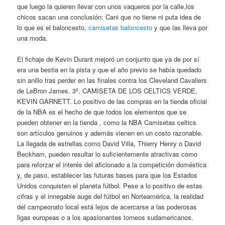
que luego la quieren llevar con unos vaqueros por la calle,los
chicos sacan una conclusión: Cani que no tiene ni puta idea de
lo que es el baloncesto,
camisetas baloncesto
y que las lleva por
una moda.
El fichaje de Kevin Durant mejoró un conjunto que ya de por sí
era una bestia en la pista y que el año previo se había quedado
sin anillo tras perder en las finales contra los Cleveland Cavaliers
de LeBron James. 3º. CAMISETA DE LOS CELTICS VERDE,
KEVIN GARNETT. Lo positivo de las compras en la tienda oficial
de la NBA es el hecho de que todos los elementos que se
pueden obtener en la tienda , como la NBA Camisetas celtics
son artículos genuinos y además vienen en un costo razonable.
La llegada de estrellas como David Villa, Thierry Henry o David
Beckham, pueden resultar lo suficientemente atractivas como
para reforzar el interés del aficionado a la competición doméstica
y, de paso, establecer las futuras bases para que los Estados
Unidos conquisten el planeta fútbol. Pese a lo positivo de estas
cifras y el innegable auge del fútbol en Norteamérica, la realidad
del campeonato local está lejos de acercarse a las poderosas
ligas europeas o a los apasionantes torneos sudamericanos.