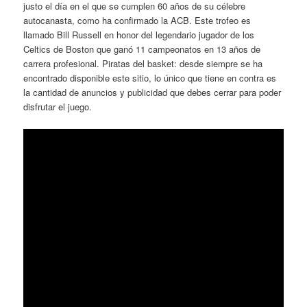
justo el día en el que se cumplen 60 años de su célebre
autocanasta, como ha confirmado la ACB. Este trofeo es
llamado Bill Russell en honor del legendario jugador de los
Celtics de Boston que ganó 11 campeonatos en 13 años de
carrera profesional. Piratas del basket: desde siempre se ha
encontrado disponible este sitio, lo único que tiene en contra es
la cantidad de anuncios y publicidad que debes cerrar para poder
disfrutar el juego.