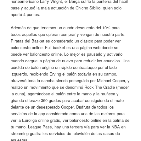
norteamericano Larry Wright, el Barça sufrió la puntería del hábil
base y acusó la mala actuación de Chicho Sibilio, quien solo
aportó 4 puntos.
Además de que tenemos un cupón descuento del 10% para
todos aquellos que quieran comprar y vengan de nuestra parte.
Piratas del Basket es considerado un clásico para poder ver
baloncesto online. Full basket es una página web donde se
puede ver baloncesto online. Lo mejor es pausarlo y activarlo
cuando cargue la página de nuevo para reducir los anuncios. Una
pérdida de balón originó un rápido contraataque por el lado
izquierdo, recibiendo Erving el balón todavía en su campo,
atravesó toda la cancha siendo perseguido por Michael Cooper, y
realizó un movimiento que se denominó Rock The Cradle (mecer
la cuna), agarrándose el balón entre la mano y la muñeca y
girando el brazo 360 grados para acabar consiguiendo el mate
delante de un desesperado Cooper. Disfruta de todos los
servicios de la app considerada como una de las mejores para
ver la Euroliga online gratis, ver baloncesto online en la palma de
tu mano. League Pass, hay una tercera vía para ver la NBA en
streaming gratis: los servicios de televisión de las casas de
apuestas.