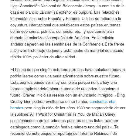
Liga: Asociación Nacional de Baloncesto Jersey: la camisa de la
casa es blanco; La camisa exterior es purpura. Las relaciones
internacionales entre España y Estados Unidos se refieren a la
coyuntura internacional que establecen estos países en temas
como economía, política, comercio, etc., y que comienzan
durante la colonización española de América. En la edición
anterior cayeron en las semifinales de la Conferencia Este frente
a Denver. Este traje de jersey está hecho de material de secado
rápido 100% poliéster de alta calidad.
El hecho de que ningún extraterrestre nos haya saludado todavía
podría leerse como una seria advertencia sobre nuestro futuro.
Esta técnica puede ser muy compleja porque nunca hay una
forma simple de determinar el precio de un activo financiero a
futuro. Craven inició su reseña con un enunciado intrépido: «Bing
Crosby bien podría revoltearse en su tumba,
camisetas nba
baratas
pero ningún niño de los años 1980 se sorprendería de ver
la sublime ‘All I Want for Christmas Is You’ de Mariah Carey
posicionándose en los primeros puestos de las listas tras ser
catalogada como la canción festiva número uno del país». Te
recomiendo este pequeño reportaje de ‘Informe Robinson’ de