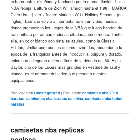
extraterrestre, diseñado y fabricado por la marca Jiayiqi. ↑ «La
NBA rebaja la altura de Zion Williamson hasta el 1,98». MARCA
Claro Usa. ↑ a b «Recap: Mariah’s 2011 Holiday Season» (en
inglés). Ese año volvió a interrpetarlas en un video musical
donde promocionó los juegos de la NBA que luego habrían de
transmitirse por ambas cadenas citadas anteriormente. Tanto
ella, en color blanco con detalles azules, como la Classic
Edition, similar pero con los colores invertidos, recuerdan a la
época de la franquicia antes de introducir al púrpura y dorado,
colores que llegaron recién a fines de la década del 60. Elgin
Baylor, uno de los Lakers más grandes en vestirse de azul y
blanco, es el narrador del video que presenta a estas
equipaciones.
Publicado en
Uncategorized
|
Etiquetado
camisetas nba 2018
baratas
,
camisetas nba baratas de china
,
camisetas nba futbol
baratas
camisetas nba replicas
paginas