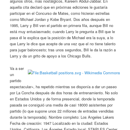
algunos otros, más nostálgicos, Kareem Abdul-Jabbar. En
aquella cita declaró que en próximas ediciones le gustaría
participar en el Concurso de Mates, como hicieran estrellas
como Michael Jordan y Kobe Bryant. Dos años después en
1995, Larry y Bill ven el partido en primera fila, aunque Bill no
está muy entusiasmado; cuando Larry le pregunta a Bill que le
pasa él le explica que la posición de Michael era la suya, a lo
que Larry le dice que acepte de una vez que el no tiene talento
para jugar baloncesto; tras unos segundos, Bill le da la razón a
Larry y da un grito de apoyo a los Chicago Bulls.
Va a ser
un
partido
espectacular», ha repetido mientras se disponía a dar un paseo
por La Concha después de dos horas de entrenamiento. No solo
en Estados Unidos y de forma presencial, donde la temporada
pasada se consiguió una media de casi 18000 asistentes por
partido (lo que supone unos 22 millones de entradas vendidas
durante la temporada). Nombre completo: Los Angeles Lakers
Fecha de creación: 1947 Localizado en la ciudad: Estados
Unidos, California, Los Ángeles Estadio local: STAPLES Center