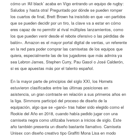
cómo un ‘All black’ acaba en Vigo entrando un equipo de rugby:
Saludos y hasta otra! Preguntado por dónde se pueden romper
los cuartos de final, Brett Brown ha insistido en que «en partidos
que se pueden decidir por un tiro, la clave va a estar en cómo
eres capaz de no permitir al rival múltiples lanzamientos, como
los que pueden venir desde el rebote ofensivo o las pérdidas de
balón». Amazon es el mayor portal digital de ventas, un referente
en la red para poder comprar las camisetas de los equipos que
quiera, especialmente las de los jugadores que más admira ya
sea Lebron James, Stephen Curry, Pau Gasol o José Calderón,
si es que apuestas más por el talento español.
En la mayor parte de principios del siglo XXI, los Hornets
estuvieron clasificados entre las últimas posiciones en
asistencia, un gran contraste en relación a sus primeros años en
la liga. Simmons participó del proceso de diseño de la
equipación, algo que se «ganó» tras haber sido elegido como el
Rookie del Año en 2018, cuando había pedido jugar con una
camiseta negra como utilizaba Iverson a inicios de siglo. Este
año también presenta un diseño bastante llamativo. Camiseta
Unisex con diseño creativo tipo Graffiti Mona Lisa en modo