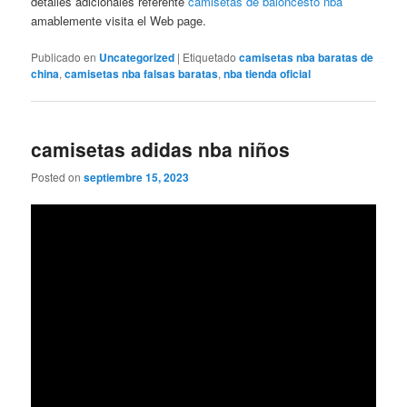
detalles adicionales referente
camisetas de baloncesto nba
amablemente visita el Web page.
Publicado en
Uncategorized
|
Etiquetado
camisetas nba baratas de
china
,
camisetas nba falsas baratas
,
nba tienda oficial
camisetas adidas nba niños
Posted on
septiembre 15, 2023