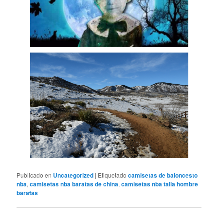
Publicado en
Uncategorized
|
Etiquetado
camisetas de baloncesto
nba
,
camisetas nba baratas de china
,
camisetas nba talla hombre
baratas