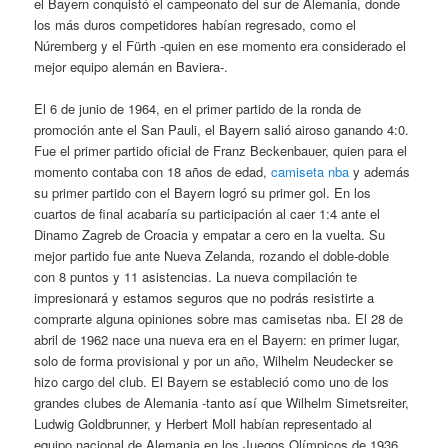
el Bayern conquistó el campeonato del sur de Alemania, donde
los más duros competidores habían regresado, como el
Núremberg y el Fürth -quien en ese momento era considerado el
mejor equipo alemán en Baviera-.
El 6 de junio de 1964, en el primer partido de la ronda de
promoción ante el San Pauli, el Bayern salió airoso ganando 4:0.
Fue el primer partido oficial de Franz Beckenbauer, quien para el
momento contaba con 18 años de edad,
camiseta nba
y además
su primer partido con el Bayern logró su primer gol. En los
cuartos de final acabaría su participación al caer 1:4 ante el
Dinamo Zagreb de Croacia y empatar a cero en la vuelta. Su
mejor partido fue ante Nueva Zelanda, rozando el doble-doble
con 8 puntos y 11 asistencias. La nueva compilación te
impresionará y estamos seguros que no podrás resistirte a
comprarte alguna opiniones sobre mas camisetas nba. El 28 de
abril de 1962 nace una nueva era en el Bayern: en primer lugar,
solo de forma provisional y por un año, Wilhelm Neudecker se
hizo cargo del club. El Bayern se estableció como uno de los
grandes clubes de Alemania -tanto así que Wilhelm Simetsreiter,
Ludwig Goldbrunner, y Herbert Moll habían representado al
equipo nacional de Alemania en los Juegos Olímpicos de 1936