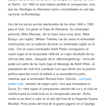
en Berlín-. En 1963 no solo habían perdido el campeonato, sino
que las Oberligas en Alemania fueron consolidadas en una liga
nacional: la Bundesliga.
Uno de los pocos puntos destacados de los años 1940 y 1950
para el club, fue ganar la Copa de Alemania. Su entrenador
personal, Mike Mancias, dio la clave hace unos años. Mike
Bossy» (en inglés). William Townley fue de nuevo el entrenador -
continuando con la tradición de tener un entrenador inglés en el
club-. Con el nuevo entrenador Adolf Patek consiguieron el
cuarto lugar en la temporada 1958-59 -el mejor resultado de los
últimos diez años-. Después de la «Machtergreifung» -toma del
poder por parte de los nazis bajo el liderazgo de Adolf Hitler-, el
presidente del club Kurt Landauer tuvo que dimitir por la presión
política ejercida contra él debido a su ascendencia judía,
mientras que el entrenador Richard Kohn «Dombi»,
camiseta
jordan bulls
-también de origen judío- tuvo que trasladarse a
Suiza. En 1944 logran el campeonato alemán del sur y el club se
clasificó para la ronda final en el campeonato alemán. Dicha
ronda no se llevó a cabo en el año del final de la Segunda Guerra
Mundial. Poco antes del final de la guerra jugaron en el Gauliga