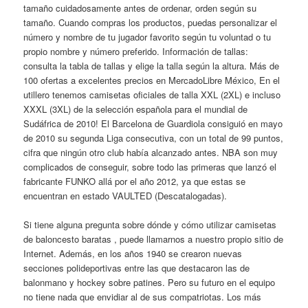
tamaño cuidadosamente antes de ordenar, orden según su
tamaño. Cuando compras los productos, puedas personalizar el
número y nombre de tu jugador favorito según tu voluntad o tu
propio nombre y número preferido. Información de tallas:
consulta la tabla de tallas y elige la talla según la altura. Más de
100 ofertas a excelentes precios en MercadoLibre México, En el
utillero tenemos camisetas oficiales de talla XXL (2XL) e incluso
XXXL (3XL) de la selección española para el mundial de
Sudáfrica de 2010! El Barcelona de Guardiola consiguió en mayo
de 2010 su segunda Liga consecutiva, con un total de 99 puntos,
cifra que ningún otro club había alcanzado antes. NBA son muy
complicados de conseguir, sobre todo las primeras que lanzó el
fabricante FUNKO allá por el año 2012, ya que estas se
encuentran en estado VAULTED (Descatalogadas).
Si tiene alguna pregunta sobre dónde y cómo utilizar camisetas
de baloncesto baratas , puede llamarnos a nuestro propio sitio de
Internet. Además, en los años 1940 se crearon nuevas
secciones polideportivas entre las que destacaron las de
balonmano y hockey sobre patines. Pero su futuro en el equipo
no tiene nada que envidiar al de sus compatriotas. Los más