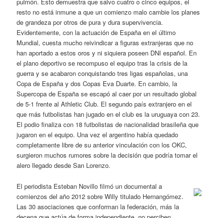
pulmón. Esto demuestra que salvo cuatro o cinco equipos, el
resto no está inmune a que un comienzo malo cambie los planes
de grandeza por otros de pura y dura supervivencia.
Evidentemente, con la actuación de España en el último
Mundial, cuesta mucho reivindicar a figuras extranjeras que no
han aportado a estos oros y ni siquiera poseen DNI español. En
el plano deportivo se recompuso el equipo tras la crisis de la
guerra y se acabaron conquistando tres ligas españolas, una
Copa de España y dos Copas Eva Duarte. En cambio, la
Supercopa de España se escapó al caer por un resultado global
de 5-1 frente al Athletic Club. El segundo país extranjero en el
que más futbolistas han jugado en el club es la uruguaya con 23.
El podio finaliza con 18 futbolistas de nacionalidad brasileña que
jugaron en el equipo. Una vez el argentino había quedado
completamente libre de su anterior vinculación con los OKC,
surgieron muchos rumores sobre la decisión que podría tomar el
alero llegado desde San Lorenzo.
El periodista Esteban Novillo filmó un documental a
comienzos del año 2012 sobre Willy titulado Hernangómez.
Las 30 asociaciones que conforman la federación, más la
decena que actúa de forma independiente, no perciben