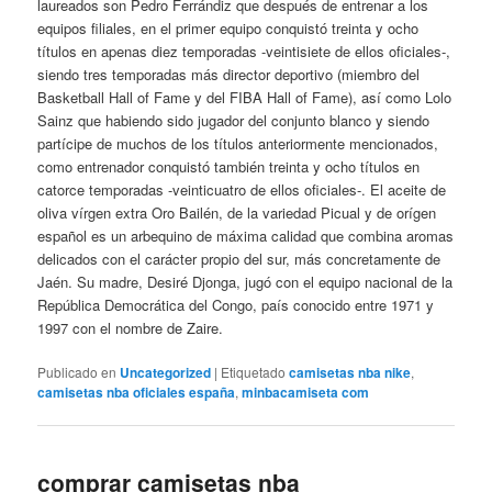
laureados son Pedro Ferrándiz que después de entrenar a los
equipos filiales, en el primer equipo conquistó treinta y ocho
títulos en apenas diez temporadas -veintisiete de ellos oficiales-,
siendo tres temporadas más director deportivo (miembro del
Basketball Hall of Fame y del FIBA Hall of Fame), así como Lolo
Sainz que habiendo sido jugador del conjunto blanco y siendo
partícipe de muchos de los títulos anteriormente mencionados,
como entrenador conquistó también treinta y ocho títulos en
catorce temporadas -veinticuatro de ellos oficiales-. El aceite de
oliva vírgen extra Oro Bailén, de la variedad Picual y de orígen
español es un arbequino de máxima calidad que combina aromas
delicados con el carácter propio del sur, más concretamente de
Jaén. Su madre, Desiré Djonga, jugó con el equipo nacional de la
República Democrática del Congo, país conocido entre 1971 y
1997 con el nombre de Zaire.
Publicado en
Uncategorized
|
Etiquetado
camisetas nba nike
,
camisetas nba oficiales españa
,
minbacamiseta com
comprar camisetas nba