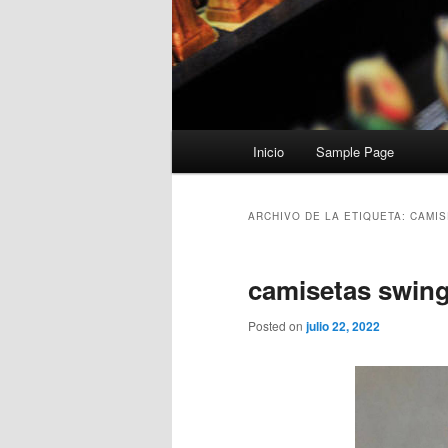
Menú
Inicio
Sample Page
principal
ARCHIVO DE LA ETIQUETA:
CAMIS
camisetas swin
Posted on
julio 22, 2022