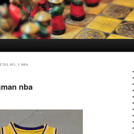
ETAS NFL Y NBA
gman nba