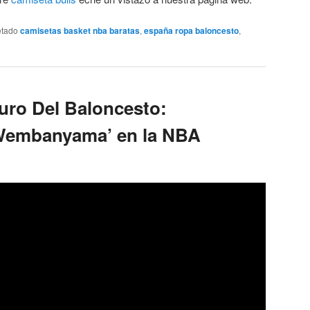
etado
camisetas basket nba baratas
,
españa ropa baloncesto
,
uro Del Baloncesto:
 Wembanyama’ en la NBA