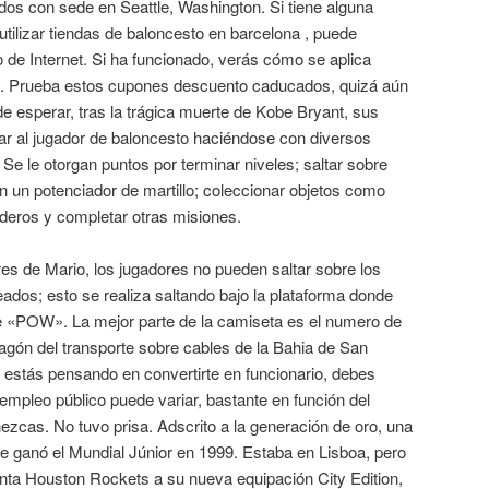
dos con sede en Seattle, Washington. Si tiene alguna
tilizar tiendas de baloncesto en barcelona , puede
o de Internet. Si ha funcionado, verás cómo se aplica
. Prueba estos cupones descuento caducados, quizá aún
e esperar, tras la trágica muerte de Kobe Bryant, sus
ar al jugador de baloncesto haciéndose con diversos
 Se le otorgan puntos por terminar niveles; saltar sobre
on un potenciador de martillo; coleccionar objetos como
deros y completar otras misiones.
ores de Mario, los jugadores no pueden saltar sobre los
dos; esto se realiza saltando bajo la plataforma donde
e «POW». La mejor parte de la camiseta es el numero de
vagón del transporte sobre cables de la Bahia de San
 estás pensando en convertirte en funcionario, debes
 empleo público puede variar, bastante en función del
nezcas. No tuvo prisa. Adscrito a la generación de oro, una
que ganó el Mundial Júnior en 1999. Estaba en Lisboa, pero
enta Houston Rockets a su nueva equipación City Edition,