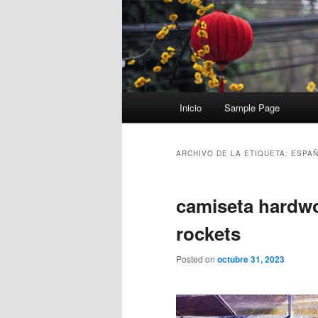
Menú
Inicio
Sample Page
principal
ARCHIVO DE LA ETIQUETA:
ESPAÑ
camiseta hardw
rockets
Posted on
octubre 31, 2023