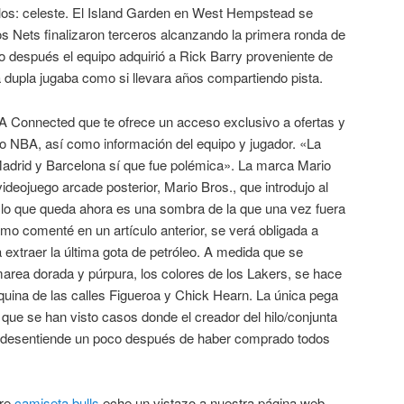
ellos: celeste. El Island Garden en West Hempstead se
os Nets finalizaron terceros alcanzando la primera ronda de
o después el equipo adquirió a Rick Barry proveniente de
 dupla jugaba como si llevara años compartiendo pista.
BA Connected que te ofrece un acceso exclusivo a ofertas y
do NBA, así como información del equipo y jugador. «La
Madrid y Barcelona sí que fue polémica». La marca Mario
ideojuego arcade posterior, Mario Bros., que introdujo al
 lo que queda ahora es una sombra de la que una vez fuera
mo comenté en un artículo anterior, se verá obligada a
 extraer la última gota de petróleo. A medida que se
a marea dorada y púrpura, los colores de los Lakers, se hace
uina de las calles Figueroa y Chick Hearn. La única pega
que se han visto casos donde el creador del hilo/conjunta
e desentiende un poco después de haber comprado todos
bre
camiseta bulls
eche un vistazo a nuestra página web.