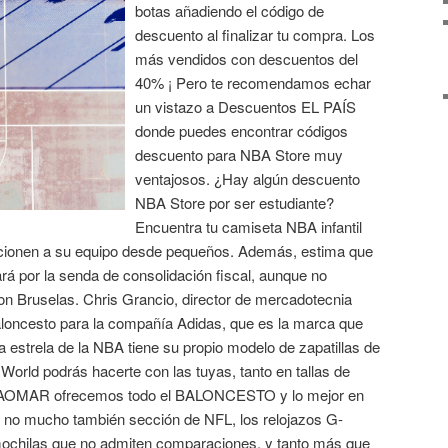
botas añadiendo el código de
descuento al finalizar tu compra. Los
más vendidos con descuentos del
40% ¡ Pero te recomendamos echar
un vistazo a Descuentos EL PAÍS
donde puedes encontrar códigos
descuento para NBA Store muy
ventajosos. ¿Hay algún descuento
NBA Store por ser estudiante?
Encuentra tu camiseta NBA infantil
ficionen a su equipo desde pequeños. Además, estima que
rá por la senda de consolidación fiscal, aunque no
n Bruselas. Chris Grancio, director de mercadotecnia
baloncesto para la compañía Adidas, que es la marca que
 estrela de la NBA tiene su propio modelo de zapatillas de
World podrás hacerte con las tuyas, tanto en tallas de
IKAOMAR ofrecemos todo el BALONCESTO y lo mejor en
 mucho también sección de NFL, los relojazos G-
ochilas que no admiten comparaciones, y tanto más que