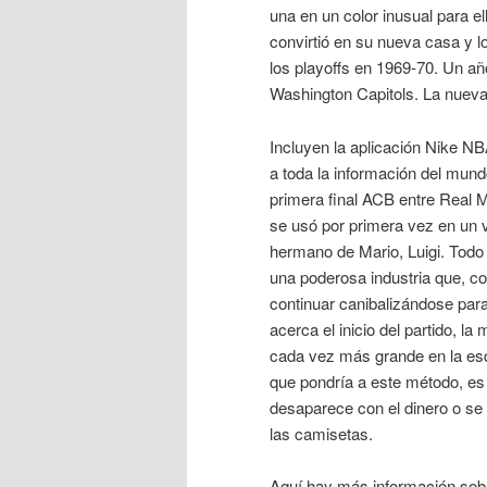
una en un color inusual para 
convirtió en su nueva casa y l
los playoffs en 1969-70. Un añ
Washington Capitols. La nueva
Incluyen la aplicación Nike N
a toda la información del mun
primera final ACB entre Real 
se usó por primera vez en un v
hermano de Mario, Luigi. Todo
una poderosa industria que, co
continuar canibalizándose para
acerca el inicio del partido, l
cada vez más grande en la esq
que pondría a este método, es 
desaparece con el dinero o s
las camisetas.
Aquí hay más información so