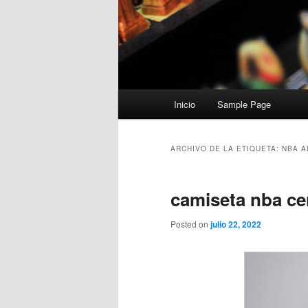
Menú
Inicio
Sample Page
principal
ARCHIVO DE LA ETIQUETA:
NBA A
camiseta nba cer
Posted on
julio 22, 2022