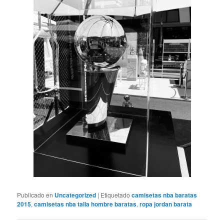
Publicado en
Uncategorized
|
Etiquetado
camisetas nba baratas
2015
,
camisetas nba talla hombre baratas
,
ropa jordan barata