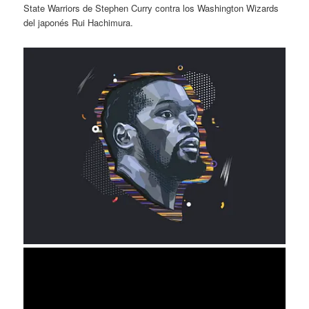
State Warriors de Stephen Curry contra los Washington Wizards
del japonés Rui Hachimura.