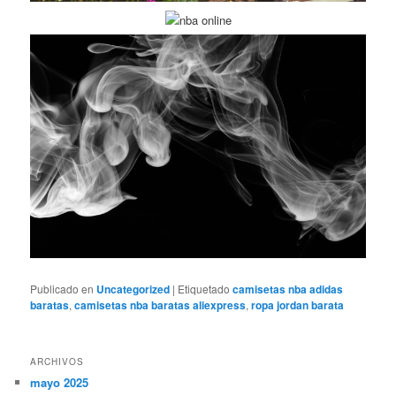
Publicado en
Uncategorized
|
Etiquetado
camisetas nba adidas
baratas
,
camisetas nba baratas aliexpress
,
ropa jordan barata
ARCHIVOS
mayo 2025