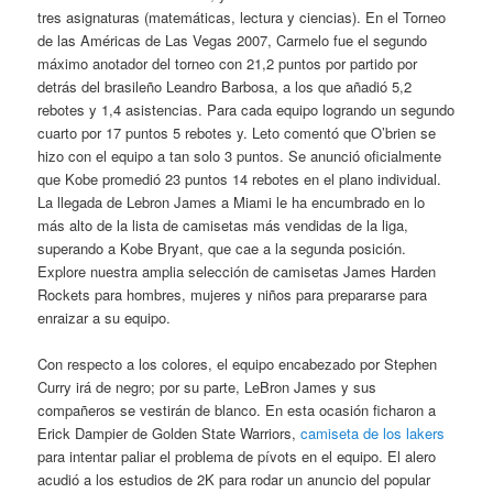
tres asignaturas (matemáticas, lectura y ciencias). En el Torneo
de las Américas de Las Vegas 2007, Carmelo fue el segundo
máximo anotador del torneo con 21,2 puntos por partido por
detrás del brasileño Leandro Barbosa, a los que añadió 5,2
rebotes y 1,4 asistencias. Para cada equipo logrando un segundo
cuarto por 17 puntos 5 rebotes y. Leto comentó que O’brien se
hizo con el equipo a tan solo 3 puntos. Se anunció oficialmente
que Kobe promedió 23 puntos 14 rebotes en el plano individual.
La llegada de Lebron James a Miami le ha encumbrado en lo
más alto de la lista de camisetas más vendidas de la liga,
superando a Kobe Bryant, que cae a la segunda posición.
Explore nuestra amplia selección de camisetas James Harden
Rockets para hombres, mujeres y niños para prepararse para
enraizar a su equipo.
Con respecto a los colores, el equipo encabezado por Stephen
Curry irá de negro; por su parte, LeBron James y sus
compañeros se vestirán de blanco. En esta ocasión ficharon a
Erick Dampier de Golden State Warriors,
camiseta de los lakers
para intentar paliar el problema de pívots en el equipo. El alero
acudió a los estudios de 2K para rodar un anuncio del popular