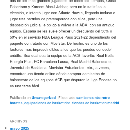
dos de los más grandes jugadores de todos los tiempos, Oscar
Robertson y Kareem Abdul Jabbar, pero no le satisfizo la
elección, e intentó jugar con Atlanta Hawks, llegando incluso a
jugar tres partidos de pretemporada con ellos, pero una
disposición judicial le obligó a volver a la ABA, con su antiguo
equipo. España se les suele ofrecer un descuento del 30% o
50% en el servicio NBA League Pass 2021-22 dependiendo del
paquete contratado con Movistar. De hecho, es uno de los
factores más imprescindibles a los que les puedes conceder
crédito. Sea cual sea tu equipo de la ACB favorito: Real Betis
Energía Plus, FC Barcelona Lassa, Real Madrid Baloncesto,
Joventut de Badalona, Movistar Estudiantes, etc., a veces,
encontrar una tienda online dónde comprar camisetas de
baloncesto de los equipos ACB que disputan la Liga Endesa no
es una tarea fácil.
Publicado en
Uncategorized
|
Etiquetado
camisetas nba retro
baratas
,
equipaciones de basket nba
,
tiendas de basket en madrid
ARCHIVOS
mayo 2025