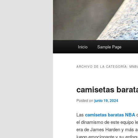
Menú
Inicio
Sample Page
principal
ARCHIVO DE LA CATEGORÍA:
MNB
camisetas bara
Posted on
junio 19, 2024
Las
camisetas baratas NBA
d
el dinamismo de este equipo l
era de James Harden y más all
juego emocionante y su enfoque