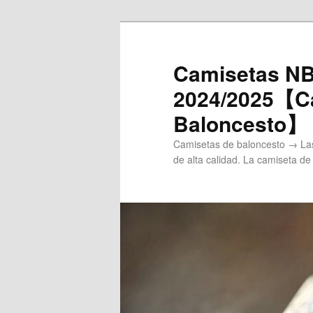
Ir
Ir
al
al
contenido
contenido
Camisetas NB
principal
secundario
2024/2025【Ca
Baloncesto】
Camisetas de baloncesto → Las
de alta calidad. La camiseta de