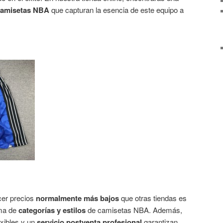
 camisetas NBA
que capturan la esencia de este equipo a
cer precios
normalmente más bajos
que otras tiendas es
ama de
categorías y estilos
de camisetas NBA. Además,
exibles y un
servicio postventa profesional
garantizan